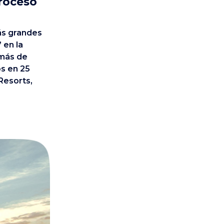
proceso
más grandes
 en la
 más de
os en 25
Resorts,