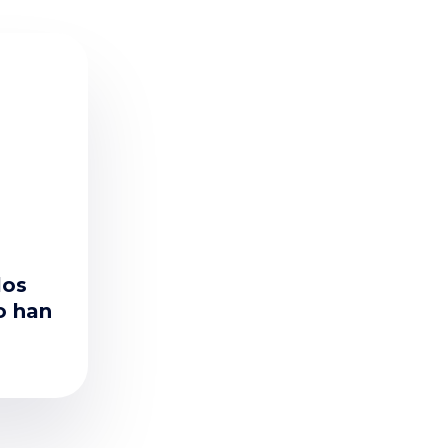
los
o han