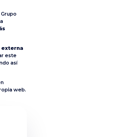
l Grupo
ha
ás
o externa
ar este
ndo así
en
propia web.