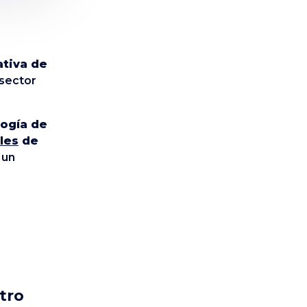
ativa de
 sector
logía de
les
de
 un
tro