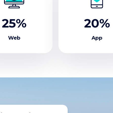
25%
20%
Web
App