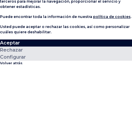
terceros para mejorar la navegación, proporcionar el servicio y
obtener estadísticas.
Puede encontrar toda la información de nuestra
política de cookies
.
Usted puede aceptar o rechazar las cookies, así como personalizar
cuáles quiere deshabilitar.
Aceptar
Rechazar
Configurar
Volver atrás
Aceptar todas
Rechazar todas
Civitfun
Cookies técnicas y funcionales
(nuevo)
Google Analytics
(nuevo)
Linkedin
(nuevo)
YouTube
Guardar configuración