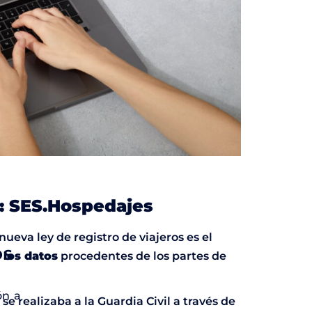
: SES.Hospedajes
eva ley de registro de viajeros es el
OS
 los datos
procedentes de los partes de
ón a
e realizaba a la Guardia Civil a través de