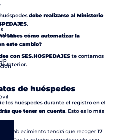
.
e huéspedes
debe realizarse al Ministerio
n
SPEDAJES
.
os
arlos
 no sabes cómo automatizar la
on este cambio?
pedes con SES.HOSPEDAJES
te contamos
oup
e Interior.
ación
datos de huéspedes
óvil
de los huéspedes durante el registro en el
u
rás que tener en cuenta
. Esto es lo más
: el establecimiento tendrá que recoger
17
k-in
. Con la anterior normativa solo eran