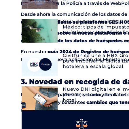
Hospederías, o a la Policía a través de WebPol
Desde ahora la comunicación de los datos d
Guía de tasas turísticas e
de Interior mediante su plataforma
SES.HO
México: tipos de impuest
turísticos y cómo digitaliz
¿Tienes dudas sobre la nueva plataforma o
comunicación de los datos de huéspedes c
En nuestra
guía 2024 de Registro de hués
Civitfun se une a HBX Gr
todo sobre la nueva aplicación del Ministerio d
para impulsar la digitaliz
hotelera a escala global
3. Novedad en recogida de 
Nuevo DNI digital en el m
En cuanto a los partes de entrada y los datos 
(MiDNI) y cómo afecta a t
hotel
alojamiento, hay bastantes
cambios que tend
destacado:
Se amplía el
número de datos a recoger
datos por cada huésped durante el chec