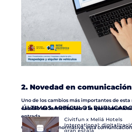
2. Novedad en comunicación
Uno de los cambios más importantes de esta nu
ÚLTIMOS ARTÍCULOS PUBLICAD
cambio de la institución a la que comunicar
entrada.
Civitfun x Meliá Hotels
International: digitalizaci
Con la anterior normativa, esta comunicación s
gran escala