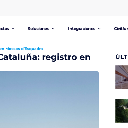
ctos
Soluciones
Integraciones
Civitf
o en Mossos d’Esquadra
Cataluña: registro en
ÚLT